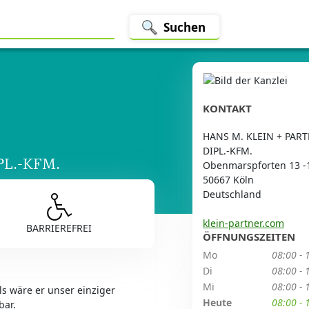
Suchen
KONTAKT
HANS M. KLEIN + PAR
DIPL.-KFM.
PL.-KFM.
Obenmarspforten 13 -
50667 Köln
Deutschland
klein-partner.com
BARRIEREFREI
ÖFFNUNGSZEITEN
Mo
08:00 - 
Di
08:00 - 
Mi
08:00 - 
ls wäre er unser einziger
Heute
08:00 - 
bar.