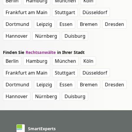
Berlin
Hamburg
München
Köln
Frankfurt am Main
Stuttgart
Düsseldorf
Dortmund
Leipzig
Essen
Bremen
Dresden
Hannover
Nürnberg
Duisburg
Finden Sie
Rechtsanwälte
in Ihrer Stadt
Berlin
Hamburg
München
Köln
Frankfurt am Main
Stuttgart
Düsseldorf
Dortmund
Leipzig
Essen
Bremen
Dresden
Hannover
Nürnberg
Duisburg
SmartExperts