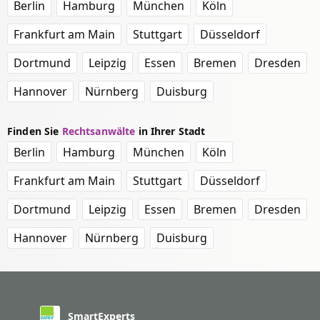
Berlin
Hamburg
München
Köln
Frankfurt am Main
Stuttgart
Düsseldorf
Dortmund
Leipzig
Essen
Bremen
Dresden
Hannover
Nürnberg
Duisburg
Finden Sie
Rechtsanwälte
in Ihrer Stadt
Berlin
Hamburg
München
Köln
Frankfurt am Main
Stuttgart
Düsseldorf
Dortmund
Leipzig
Essen
Bremen
Dresden
Hannover
Nürnberg
Duisburg
SmartExperts