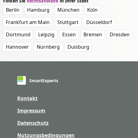
Finden Sie
Rechtsanwälte
in Ihrer Stadt
Berlin
Hamburg
München
Köln
Frankfurt am Main
Stuttgart
Düsseldorf
Dortmund
Leipzig
Essen
Bremen
Dresden
Hannover
Nürnberg
Duisburg
SmartExperts
Kontakt
Impressum
Datenschutz
Nutzungsbedingungen