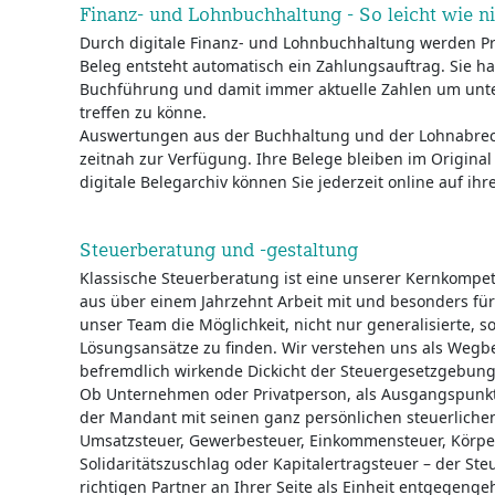
Finanz- und Lohnbuchhaltung - So leicht wie n
Durch digitale Finanz- und Lohnbuchhaltung werden Pr
Beleg entsteht automatisch ein Zahlungsauftrag. Sie h
Buchführung und damit immer aktuelle Zahlen um un
treffen zu könne.
Auswertungen aus der Buchhaltung und der Lohnabrec
zeitnah zur Verfügung. Ihre Belege bleiben im Origina
digitale Belegarchiv können Sie jederzeit online auf ihre
Steuerberatung und -gestaltung
Klassische Steuerberatung ist eine unserer Kernkompe
aus über einem Jahrzehnt Arbeit mit und besonders fü
unser Team die Möglichkeit, nicht nur generalisierte, s
Lösungsansätze zu finden. Wir verstehen uns als Wegbe
befremdlich wirkende Dickicht der Steuergesetzgebung
Ob Unternehmen oder Privatperson, als Ausgangspunkt 
der Mandant mit seinen ganz persönlichen steuerliche
Umsatzsteuer, Gewerbesteuer, Einkommensteuer, Körper
Solidaritätszuschlag oder Kapitalertragsteuer – der Ste
richtigen Partner an Ihrer Seite als Einheit entgegenge