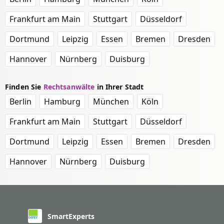
Frankfurt am Main
Stuttgart
Düsseldorf
Dortmund
Leipzig
Essen
Bremen
Dresden
Hannover
Nürnberg
Duisburg
Finden Sie
Rechtsanwälte
in Ihrer Stadt
Berlin
Hamburg
München
Köln
Frankfurt am Main
Stuttgart
Düsseldorf
Dortmund
Leipzig
Essen
Bremen
Dresden
Hannover
Nürnberg
Duisburg
SmartExperts