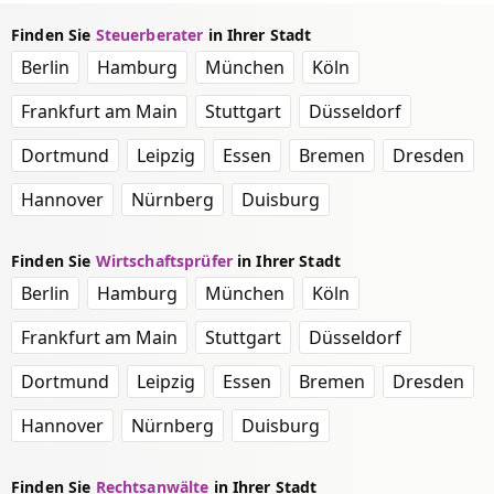
Finden Sie
Steuerberater
in Ihrer Stadt
Berlin
Hamburg
München
Köln
Frankfurt am Main
Stuttgart
Düsseldorf
Dortmund
Leipzig
Essen
Bremen
Dresden
Hannover
Nürnberg
Duisburg
Finden Sie
Wirtschaftsprüfer
in Ihrer Stadt
Berlin
Hamburg
München
Köln
Frankfurt am Main
Stuttgart
Düsseldorf
Dortmund
Leipzig
Essen
Bremen
Dresden
Hannover
Nürnberg
Duisburg
Finden Sie
Rechtsanwälte
in Ihrer Stadt