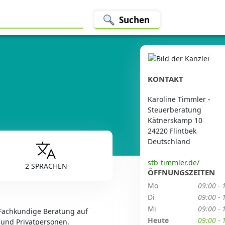
Suchen
KONTAKT
Karoline Timmler -
Steuerberatung
Kätnerskamp 10
24220 Flintbek
Deutschland
stb-timmler.de/
2 SPRACHEN
ÖFFNUNGSZEITEN
Mo
09:00 - 
Di
09:00 - 
Mi
09:00 - 
 Fachkundige Beratung auf
Heute
09:00 - 
 und Privatpersonen.