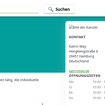
Suchen
KONTAKT
Katrin May
Hongkongstraße 6
20457 Hamburg
Deutschland
katrinmay.de
ÖFFNUNGSZEITEN
en tätig, die individuelle
Mo
10:00 - 
Di
10:00 - 
Mi
10:00 - 
Do
10:00 - 