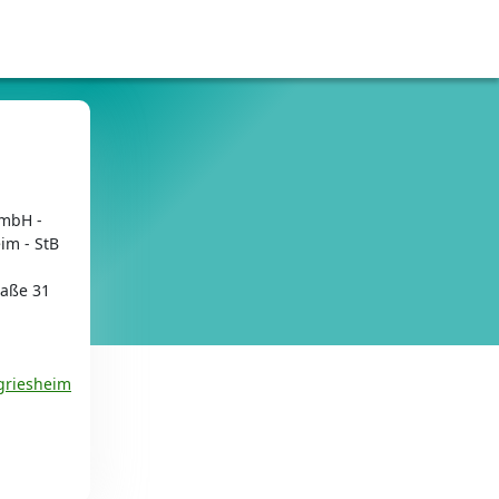
mbH -
im - StB
raße 31
griesheim