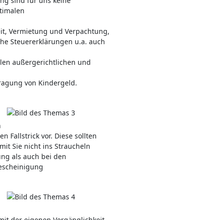
g sind für uns keine
ptimalen
beit, Vermietung und Verpachtung,
che Steuererklärungen u.a. auch
llen außergerichtlichen und
tragung von Kindergeld.
h
 Fallstrick vor. Diese sollten
t Sie nicht ins Straucheln
ung als auch bei den
bescheinigung
mit der eigenen Vergänglichkeit