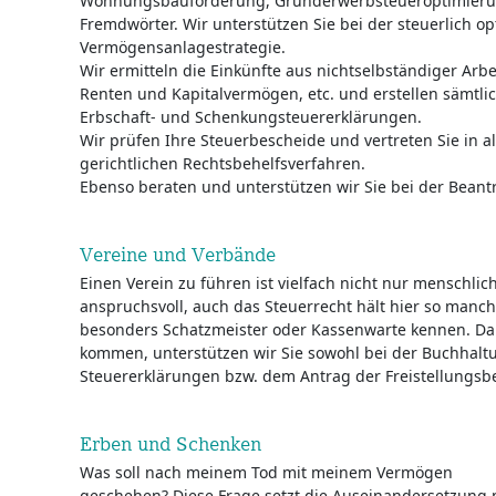
Wohnungsbauförderung, Grunderwerbsteueroptimierun
Fremdwörter. Wir unterstützen Sie bei der steuerlich o
Vermögensanlagestrategie.
Wir ermitteln die Einkünfte aus nichtselbständiger Ar
Renten und Kapitalvermögen, etc. und erstellen sämtli
Erbschaft- und Schenkungsteuererklärungen.
Wir prüfen Ihre Steuerbescheide und vertreten Sie in a
gerichtlichen Rechtsbehelfsverfahren.
Ebenso beraten und unterstützen wir Sie bei der Bean
Vereine und Verbände
Einen Verein zu führen ist vielfach nicht nur menschlic
anspruchsvoll, auch das Steuerrecht hält hier so manchen
besonders Schatzmeister oder Kassenwarte kennen. Dami
kommen, unterstützen wir Sie sowohl bei der Buchhalt
Steuererklärungen bzw. dem Antrag der Freistellungs
Erben und Schenken
Was soll nach meinem Tod mit meinem Vermögen
geschehen? Diese Frage setzt die Auseinandersetzung 