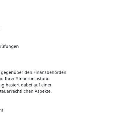
g
prüfungen
ten gegenüber den Finanzbehörden
g Ihrer Steuerbelastung
ng basiert dabei auf einer
steuerrechtlichen Aspekte.
ht