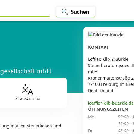
Suchen
KONTAKT
Löffler, Kilb & Bürkle
Steuerberatungsgesell
sgesellschaft mbH
mbH
Kronenmattenstraße 2
79100 Freiburg im Bre
Deutschland
3 SPRACHEN
loeffler-kilb-buerkle.de
ÖFFNUNGSZEITEN
Mo
08:00 - 
13:00 - 
ung in allen steuerlichen und
Di
08:00 - 