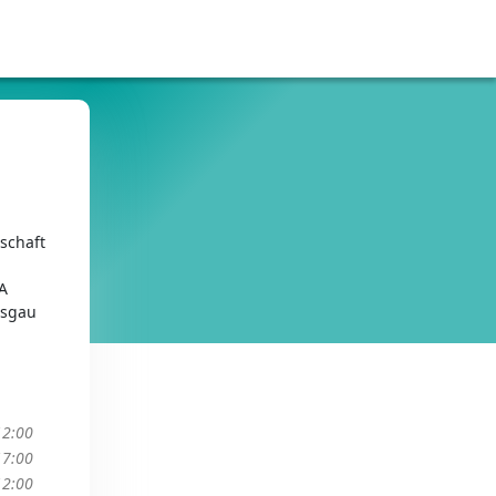
schaft
A
isgau
12:00
17:00
12:00