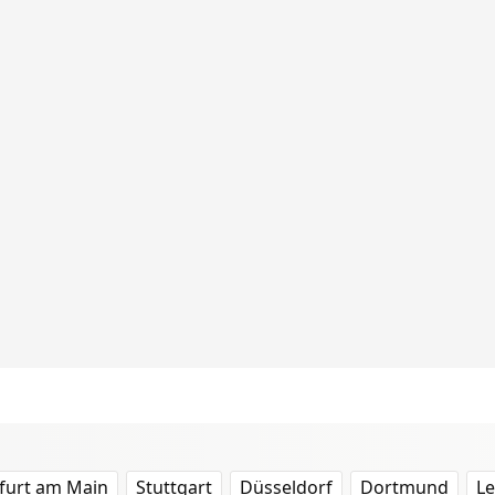
furt am Main
Stuttgart
Düsseldorf
Dortmund
Le