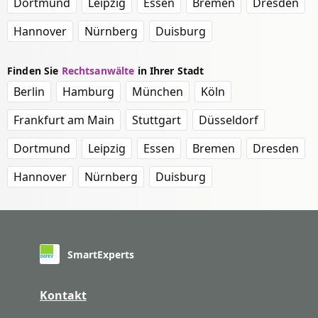
Dortmund
Leipzig
Essen
Bremen
Dresden
Hannover
Nürnberg
Duisburg
Finden Sie
Rechtsanwälte
in Ihrer Stadt
Berlin
Hamburg
München
Köln
Frankfurt am Main
Stuttgart
Düsseldorf
Dortmund
Leipzig
Essen
Bremen
Dresden
Hannover
Nürnberg
Duisburg
SmartExperts
Kontakt