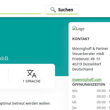
Suchen
KONTAKT
Mönnighoff & Partner
Steuerberater mbB
 mbB
Friedenstr. 49 -51
40219 Düsseldorf
Deutschland
moennighoff.com
1 SPRACHE
ÖFFNUNGSZEITEN
Mo
09:00 - 
Di
09:00 - 
Mi
09:00 - 
ptimal betreut werden wollen
Do
09:00 - 