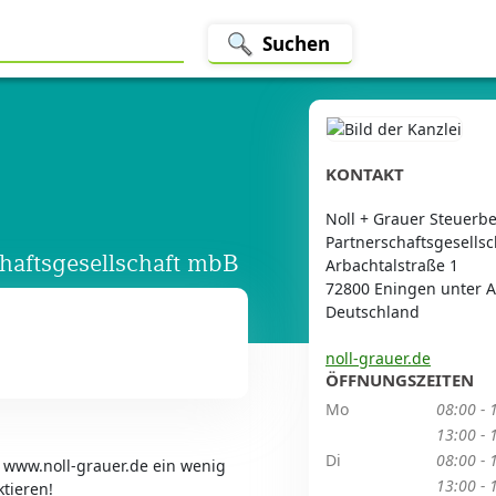
Suchen
KONTAKT
Noll + Grauer Steuerbe
Partnerschaftsgesells
chaftsgesellschaft mbB
Arbachtalstraße 1
72800 Eningen unter 
Deutschland
noll-grauer.de
ÖFFNUNGSZEITEN
Mo
08:00 - 
13:00 - 
Di
08:00 - 
r www.noll-grauer.de ein wenig
13:00 - 
ktieren!