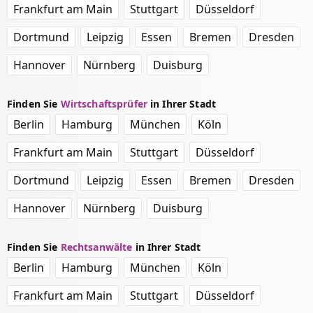
Frankfurt am Main
Stuttgart
Düsseldorf
Dortmund
Leipzig
Essen
Bremen
Dresden
Hannover
Nürnberg
Duisburg
Finden Sie
Wirtschaftsprüfer
in Ihrer Stadt
Berlin
Hamburg
München
Köln
Frankfurt am Main
Stuttgart
Düsseldorf
Dortmund
Leipzig
Essen
Bremen
Dresden
Hannover
Nürnberg
Duisburg
Finden Sie
Rechtsanwälte
in Ihrer Stadt
Berlin
Hamburg
München
Köln
Frankfurt am Main
Stuttgart
Düsseldorf