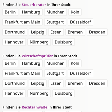
Finden Sie
Steuerberater
in Ihrer Stadt
Berlin
Hamburg
München
Köln
Frankfurt am Main
Stuttgart
Düsseldorf
Dortmund
Leipzig
Essen
Bremen
Dresden
Hannover
Nürnberg
Duisburg
Finden Sie
Wirtschaftsprüfer
in Ihrer Stadt
Berlin
Hamburg
München
Köln
Frankfurt am Main
Stuttgart
Düsseldorf
Dortmund
Leipzig
Essen
Bremen
Dresden
Hannover
Nürnberg
Duisburg
Finden Sie
Rechtsanwälte
in Ihrer Stadt