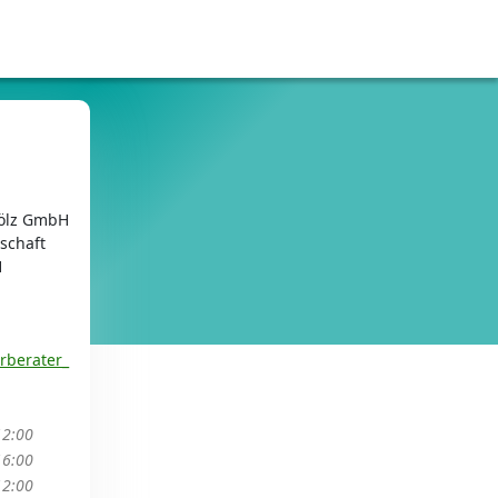
ölz GmbH
schaft
1
rberater_
12:00
16:00
12:00