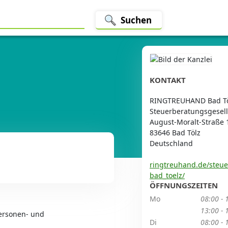
Suchen
KONTAKT
RINGTREUHAND Bad T
Steuerberatungsgesell
August-Moralt-Straße 
83646 Bad Tölz
Deutschland
ringtreuhand.de/steue
bad_toelz/
ÖFFNUNGSZEITEN
Mo
08:00 - 
13:00 - 
Personen- und
Di
08:00 - 