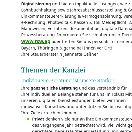
Digitalisierung
und bieten topaktuelle Lösungen, wie z.B
Lohnbuchhaltung sowie Jahresabschlusserstellung & G
Einkommensteuererklärung & Vermögensplanung, Verer
e-Rechnung, Photovoltaik, Kassen & TSE Meldepflicht
Mahnwesen, Verfahrensdokumentation, digitale Datena
Prozessberatung. Informieren Sie sich über unser Dien
www.rsw.ag
oder treffen Sie uns persönlich in einer
Bayern, Thüringen & gerne bei Ihnen vor Ort!
Ihre Steuerberaterin Jeannette Geßner
Themen der Kanzlei
Individuelle Beratung ist unsere Stärke!
Ihre
ganzheitliche Beratung
und das Verständnis für
Ihre individuellen Belange stehen für uns im Fokus! Mit
unseren digitalen Dienstleistungen bieten wir Ihnen
innovatives Know-how und unterstützen Sie bei wichtig
Ihre Ziele erreichen können.
Privat
denken viele nur an ihre Einkommensteuere
das vergangene Jahr betrachtet wird. Viel wichtiger
gerichtete, bewusste Steuergestaltung und Verm