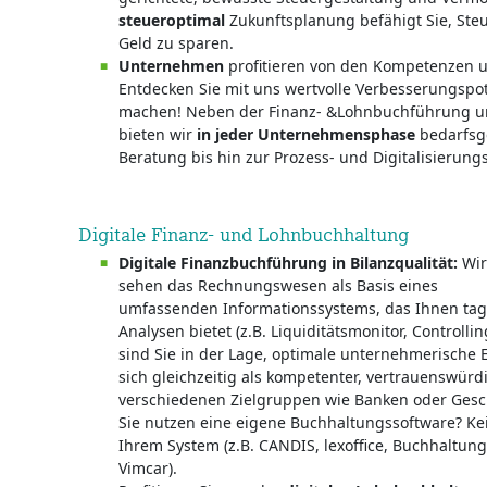
steueroptimal
Zukunftsplanung befähigt Sie, Ste
Geld zu sparen.
Unternehmen
profitieren von den Kompetenzen u
Entdecken Sie mit uns wertvolle Verbesserungspot
machen! Neben der Finanz- &Lohnbuchführung un
bieten wir
in jeder Unternehmensphase
bedarfsge
Beratung bis hin zur Prozess- und Digitalisierung
Digitale Finanz- und Lohnbuchhaltung
Digitale Finanzbuchführung in Bilanzqualität:
Wir
sehen das Rechnungswesen als Basis eines
umfassenden Informationssystems, das Ihnen taga
Analysen bietet (z.B. Liquiditätsmonitor, Controlli
sind Sie in der Lage, optimale unternehmerische
sich gleichzeitig als kompetenter, vertrauenswür
verschiedenen Zielgruppen wie Banken oder Gesch
Sie nutzen eine eigene Buchhaltungssoftware? Ke
Ihrem System (z.B. CANDIS, lexoffice, Buchhaltungs
Vimcar).