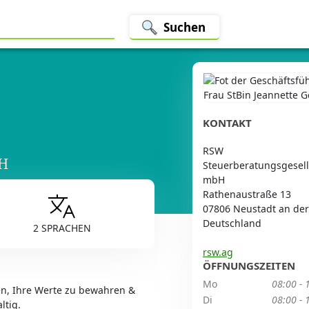
Suchen
KONTAKT
RSW
bH
Steuerberatungsgesell
mbH
Rathenaustraße 13
07806 Neustadt an der
Deutschland
2 SPRACHEN
rsw.ag
ÖFFNUNGSZEITEN
Mo
08:00 - 
nen, Ihre Werte zu bewahren &
Di
08:00 - 
ltig.