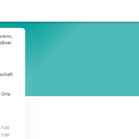
schaft
 Orla
17:00
17:00