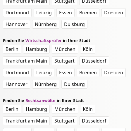
Frankfurt am Main
Stuttgart
Düsseldorf
Dortmund
Leipzig
Essen
Bremen
Dresden
Hannover
Nürnberg
Duisburg
Finden Sie
Wirtschaftsprüfer
in Ihrer Stadt
Berlin
Hamburg
München
Köln
Frankfurt am Main
Stuttgart
Düsseldorf
Dortmund
Leipzig
Essen
Bremen
Dresden
Hannover
Nürnberg
Duisburg
Finden Sie
Rechtsanwälte
in Ihrer Stadt
Berlin
Hamburg
München
Köln
Frankfurt am Main
Stuttgart
Düsseldorf