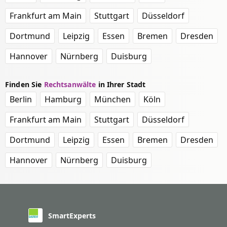
Frankfurt am Main
Stuttgart
Düsseldorf
Dortmund
Leipzig
Essen
Bremen
Dresden
Hannover
Nürnberg
Duisburg
Finden Sie
Rechtsanwälte
in Ihrer Stadt
Berlin
Hamburg
München
Köln
Frankfurt am Main
Stuttgart
Düsseldorf
Dortmund
Leipzig
Essen
Bremen
Dresden
Hannover
Nürnberg
Duisburg
SmartExperts