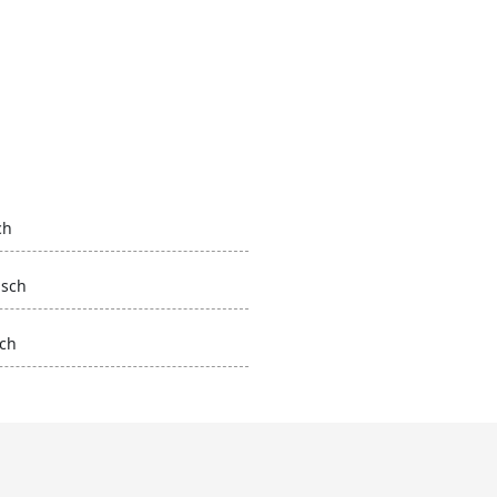
ch
isch
ch