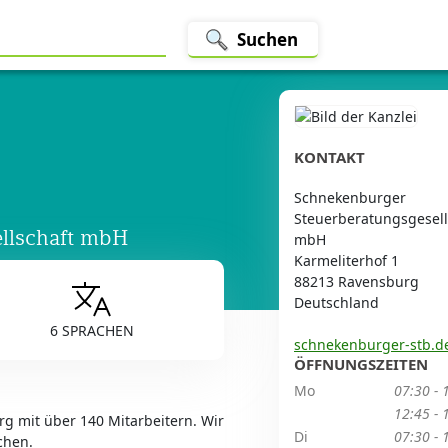
Suchen
KONTAKT
Schnekenburger
Steuerberatungsgesell
llschaft mbH
mbH
Karmeliterhof 1
88213 Ravensburg
Deutschland
6 SPRACHEN
schnekenburger-stb.d
ÖFFNUNGSZEITEN
Mo
07:30 - 
12:45 - 
rg mit über 140 Mitarbeitern. Wir
Di
07:30 - 
chen.