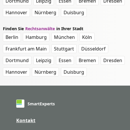
Dortmund
Leipzig
Essen
Bremen
Dresden
Hannover
Nürnberg
Duisburg
Finden Sie
Rechtsanwälte
in Ihrer Stadt
Berlin
Hamburg
München
Köln
Frankfurt am Main
Stuttgart
Düsseldorf
Dortmund
Leipzig
Essen
Bremen
Dresden
Hannover
Nürnberg
Duisburg
SmartExperts
Kontakt