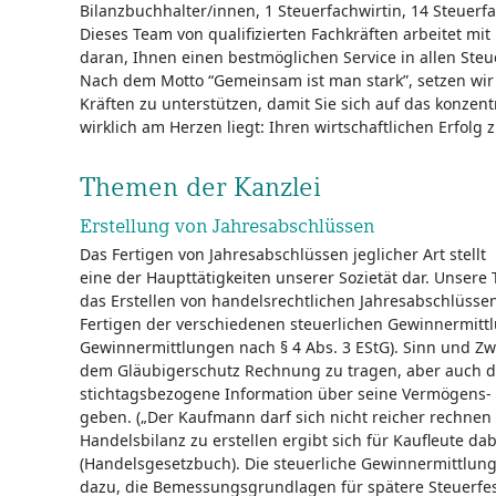
Bilanzbuchhalter/innen, 1 Steuerfachwirtin, 14 Steuerfa
Dieses Team von qualifizierten Fachkräften arbeitet m
daran, Ihnen einen best­möglichen Service in allen Ste
Nach dem Motto “Gemeinsam ist man stark”, setzen wir 
Kräften zu unterstützen, damit Sie sich auf das konzen
wirklich am Herzen liegt: Ihren wirtschaftlichen Erfolg 
Themen der Kanzlei
Erstellung von Jahresabschlüssen
Das Fertigen von Jahresabschlüssen jeglicher Art stellt
eine der Haupttätigkeiten unserer Sozietät dar. Unsere 
das Erstellen von handelsrechtlichen Jahresabschlüsse
Fertigen der verschiedenen steuerlichen Gewinnermittl
Gewinnermittlungen nach § 4 Abs. 3 EStG). Sinn und Zwe
dem Gläubigerschutz Rechnung zu tragen, aber auch
stichtagsbezogene Information über seine Vermögens- 
geben. („Der Kaufmann darf sich nicht reicher rechnen als
Handelsbilanz zu erstellen ergibt sich für Kaufleute da
(Handelsgesetzbuch). Die steuerliche Gewinnermittlung 
dazu, die Bemessungsgrundlagen für spätere Steuerfes