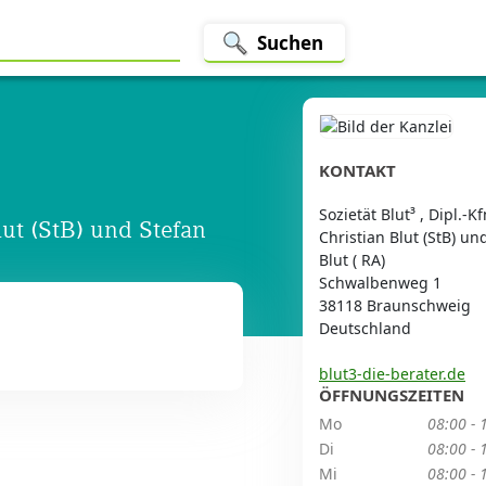
Suchen
KONTAKT
Sozietät Blut³ , Dipl.-K
lut (StB) und Stefan
Christian Blut (StB) un
Blut ( RA)
Schwalbenweg 1
38118 Braunschweig
Deutschland
blut3-die-berater.de
ÖFFNUNGSZEITEN
Mo
08:00 - 
Di
08:00 - 
Mi
08:00 - 