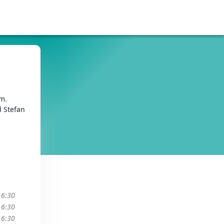
fm.
d Stefan
16:30
16:30
16:30