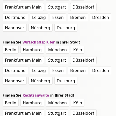
Frankfurt am Main
Stuttgart
Düsseldorf
Dortmund
Leipzig
Essen
Bremen
Dresden
Hannover
Nürnberg
Duisburg
Finden Sie
Wirtschaftsprüfer
in Ihrer Stadt
Berlin
Hamburg
München
Köln
Frankfurt am Main
Stuttgart
Düsseldorf
Dortmund
Leipzig
Essen
Bremen
Dresden
Hannover
Nürnberg
Duisburg
Finden Sie
Rechtsanwälte
in Ihrer Stadt
Berlin
Hamburg
München
Köln
Frankfurt am Main
Stuttgart
Düsseldorf