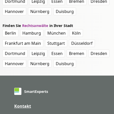
Dortmund
Leipzig
Essen
Bremen
Dresden
Hannover
Nürnberg
Duisburg
Finden Sie
Rechtsanwälte
in Ihrer Stadt
Berlin
Hamburg
München
Köln
Frankfurt am Main
Stuttgart
Düsseldorf
Dortmund
Leipzig
Essen
Bremen
Dresden
Hannover
Nürnberg
Duisburg
SmartExperts
Kontakt