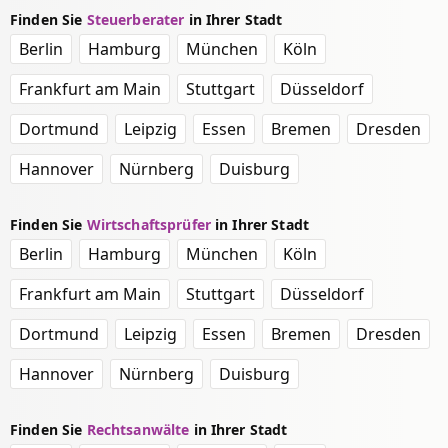
Finden Sie
Steuerberater
in Ihrer Stadt
Berlin
Hamburg
München
Köln
Frankfurt am Main
Stuttgart
Düsseldorf
Dortmund
Leipzig
Essen
Bremen
Dresden
Hannover
Nürnberg
Duisburg
Finden Sie
Wirtschaftsprüfer
in Ihrer Stadt
Berlin
Hamburg
München
Köln
Frankfurt am Main
Stuttgart
Düsseldorf
Dortmund
Leipzig
Essen
Bremen
Dresden
Hannover
Nürnberg
Duisburg
Finden Sie
Rechtsanwälte
in Ihrer Stadt