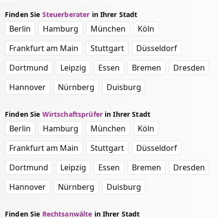
Finden Sie
Steuerberater
in Ihrer Stadt
Berlin
Hamburg
München
Köln
Frankfurt am Main
Stuttgart
Düsseldorf
Dortmund
Leipzig
Essen
Bremen
Dresden
Hannover
Nürnberg
Duisburg
Finden Sie
Wirtschaftsprüfer
in Ihrer Stadt
Berlin
Hamburg
München
Köln
Frankfurt am Main
Stuttgart
Düsseldorf
Dortmund
Leipzig
Essen
Bremen
Dresden
Hannover
Nürnberg
Duisburg
Finden Sie
Rechtsanwälte
in Ihrer Stadt