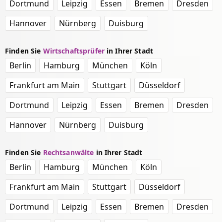
Dortmund
Leipzig
Essen
Bremen
Dresden
Hannover
Nürnberg
Duisburg
Finden Sie
Wirtschaftsprüfer
in Ihrer Stadt
Berlin
Hamburg
München
Köln
Frankfurt am Main
Stuttgart
Düsseldorf
Dortmund
Leipzig
Essen
Bremen
Dresden
Hannover
Nürnberg
Duisburg
Finden Sie
Rechtsanwälte
in Ihrer Stadt
Berlin
Hamburg
München
Köln
Frankfurt am Main
Stuttgart
Düsseldorf
Dortmund
Leipzig
Essen
Bremen
Dresden