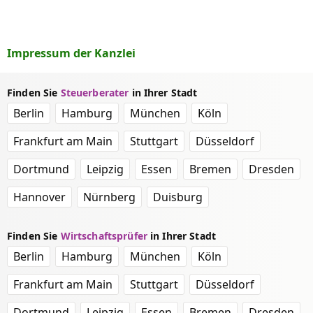
Impressum der Kanzlei
Finden Sie
Steuerberater
in Ihrer Stadt
Berlin
Hamburg
München
Köln
Frankfurt am Main
Stuttgart
Düsseldorf
Dortmund
Leipzig
Essen
Bremen
Dresden
Hannover
Nürnberg
Duisburg
Finden Sie
Wirtschaftsprüfer
in Ihrer Stadt
Berlin
Hamburg
München
Köln
Frankfurt am Main
Stuttgart
Düsseldorf
Dortmund
Leipzig
Essen
Bremen
Dresden