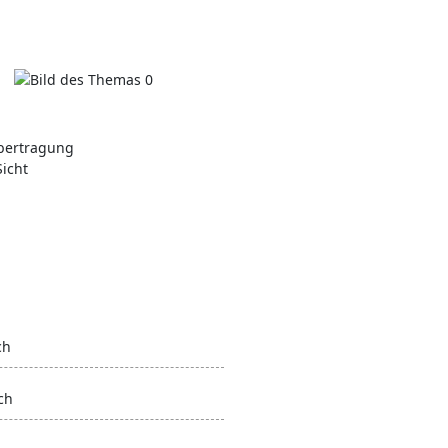
übertragung
Sicht
ch
ch