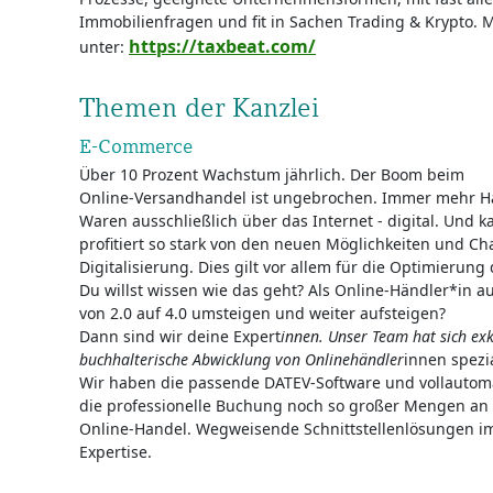
Immobilienfragen und fit in Sachen Trading & Krypto. M
https://taxbeat.com/
unter:
Themen der Kanzlei
E-Commerce
Über 10 Prozent Wachstum jährlich. Der Boom beim
Online-Versandhandel ist ungebrochen. Immer mehr Hä
Waren ausschließlich über das Internet - digital. Und 
profitiert so stark von den neuen Möglichkeiten und C
Digitalisierung. Dies gilt vor allem für die Optimierun
Du willst wissen wie das geht? Als Online-Händler*in 
von 2.0 auf 4.0 umsteigen und weiter aufsteigen?
Dann sind wir deine Expert
innen. Unser Team hat sich exk
buchhal­terische Abwicklung von Online­händler
innen spezia
Wir haben die passende DATEV-Software und vollautoma
die professionelle Buchung noch so großer Mengen a
Online-Handel. Wegweisende Schnittstellenlösungen 
Expertise.