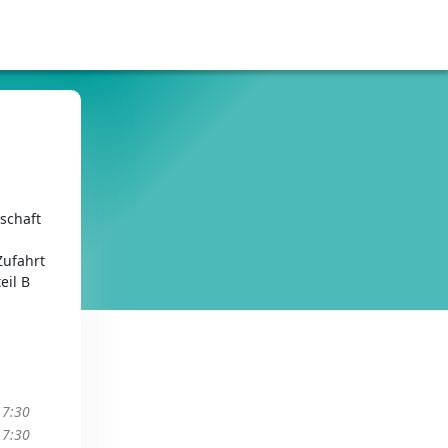
schaft
Zufahrt
eil B
17:30
17:30