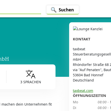
Suchen
KONTAKT
taxbeat
Steuerberatungsgesell
 mbH
mbH
Rhöndorfer Straße 68 
via "Auf Penaten", Baut
53604 Bad Honnef
Deutschland
3 SPRACHEN
taxbeat.com
ÖFFNUNGSZEITEN
Mo
08:00 - 
nd machen dein Unternehmen fit
Di
08:00 - 