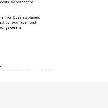
echts, insbesondere
llen von Businessplänen.
vestitionsvorhaben und
hnungswesens.
ch