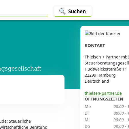
Suchen
KONTAKT
Thielsen + Partner mb
Steuerberatungsgesell
gsgesellschaft
Hudtwalckerstraße 11
22299 Hamburg
Deutschland
thielsen-partner.de
ÖFFNUNGSZEITEN
Mo
08:00 - 
Di
08:00 - 
Mi
08:00 - 
ude: Steuerliche
Do
08:00 - 
swirtschaftliche Beratung