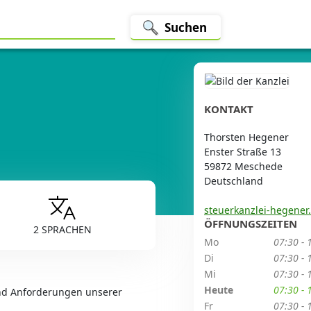
Suchen
KONTAKT
Thorsten Hegener
Enster Straße 13
59872 Meschede
Deutschland
steuerkanzlei-hegener
ÖFFNUNGSZEITEN
2 SPRACHEN
Mo
07:30 - 
Di
07:30 - 
Mi
07:30 - 
Heute
07:30 - 
und Anforderungen unserer
Fr
07:30 - 