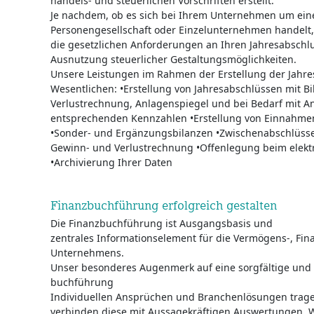
handels- und steuerlichen Vorschriften erstellt.
Je nachdem, ob es sich bei Ihrem Unternehmen um eine 
Personengesellschaft oder Einzelunternehmen handelt, 
die gesetzlichen Anforderungen an Ihren Jahresabschl
Ausnutzung steuerlicher Gestaltungsmöglichkeiten.
Unsere Leistungen im Rahmen der Erstellung der Jahr
Wesentlichen: •Erstellung von Jahresabschlüssen mit B
Verlustrechnung, Anlagenspiegel und bei Bedarf mit A
entsprechenden Kennzahlen •Erstellung von Einnahm
•Sonder- und Ergänzungsbilanzen •Zwischenabschlüsse
Gewinn- und Verlustrechnung •Offenlegung beim elek
•Archivierung Ihrer Daten
Finanzbuchführung erfolgreich gestalten
Die Finanzbuchführung ist Ausgangsbasis und
zentrales Informationselement für die Vermögens-, Fin
Unternehmens.
Unser besonderes Augenmerk auf eine sorgfältige und 
buchführung
Individuellen Ansprüchen und Branchenlösungen trag
verbinden diese mit Aussagekräftigen Auswertungen. 