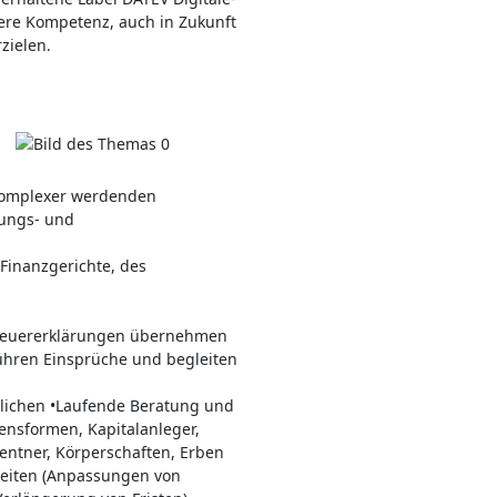
nsere Kompetenz, auch in Zukunft
zielen.
 komplexer werdenden
gungs- und
.
 Finanzgerichte, des
 Steuererklärungen übernehmen
führen Einsprüche und begleiten
tlichen •Laufende Beratung und
ensformen, Kapitalanleger,
Rentner, Körperschaften, Erben
heiten (Anpassungen von