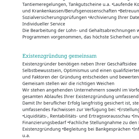
Tantiemeregelungen, Tankgutscheine u.a. •Laufende K
und Krankenkassen/Berufsgenossenschaften •Betreuun
Sozialversicherungsprüfungen •Archivierung Ihrer Dat
Individueller Service
Die Bearbeitung der Lohn- und Gehaltsabrechnungen 
Programmen vorgenommen, das höchste Sicherheit und 
Existenzgründung gemeinsam
Existenzgründer benötigen neben Ihrer Geschäftsidee
Selbstbewusstsein, Optimismus und einen qualifizierten
und Faktoren der Gründung entscheiden und bewerten
Gemeisam stellen wir die richtigen Weichen
Wir stehen angehenden Unternehmern sowohl im Vorfe
gesamten Ablaufes Ihrer Existenzgründung umfassend 
Damit Ihr beruflicher Erfolg langfristig gesichert ist, st
umfassendes Fachwissen zur Verfügung bei: •Erstellun
•Liquiditäts-, Rentabilitäts- und Ertragsvorausschau •In
Finanzierungsbedarf •Fachliche Stellungnahme zu den 
Existenzgründung •Begleitung bei Bankgesprächen •Inf
u.a.