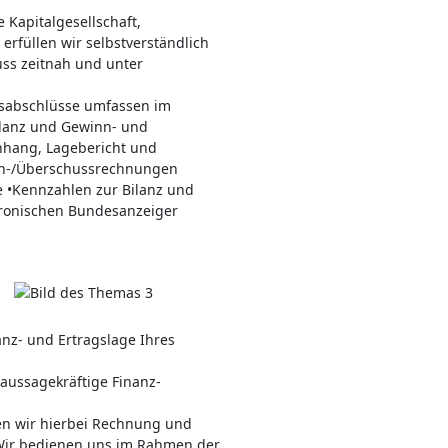
Kapitalgesellschaft,
erfüllen wir selbstverständlich
uss zeitnah und unter
esabschlüsse umfassen im
ilanz und Gewinn- und
nhang, Lagebericht und
en-/Überschussrechnungen
 •Kennzahlen zur Bilanz und
tronischen Bundesanzeiger
anz- und Ertragslage Ihres
aussagekräftige Finanz-
en wir hierbei Rechnung und
Wir bedienen uns im Rahmen der