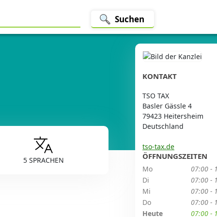
Suchen
KONTAKT
TSO TAX
Basler Gässle 4
79423 Heitersheim
Deutschland
tso-tax.de
ÖFFNUNGSZEITEN
5 SPRACHEN
Mo
07:00 - 
Di
07:00 - 
Mi
07:00 - 
Do
07:00 - 
Heute
07:00 - 