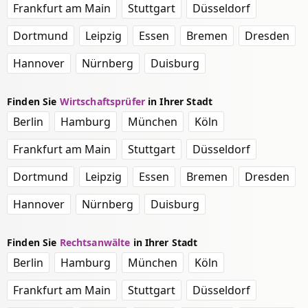
Frankfurt am Main
Stuttgart
Düsseldorf
Dortmund
Leipzig
Essen
Bremen
Dresden
Hannover
Nürnberg
Duisburg
Finden Sie
Wirtschaftsprüfer
in Ihrer Stadt
Berlin
Hamburg
München
Köln
Frankfurt am Main
Stuttgart
Düsseldorf
Dortmund
Leipzig
Essen
Bremen
Dresden
Hannover
Nürnberg
Duisburg
Finden Sie
Rechtsanwälte
in Ihrer Stadt
Berlin
Hamburg
München
Köln
Frankfurt am Main
Stuttgart
Düsseldorf