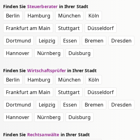
Finden Sie
Steuerberater
in Ihrer Stadt
Berlin
Hamburg
München
Köln
Frankfurt am Main
Stuttgart
Düsseldorf
Dortmund
Leipzig
Essen
Bremen
Dresden
Hannover
Nürnberg
Duisburg
Finden Sie
Wirtschaftsprüfer
in Ihrer Stadt
Berlin
Hamburg
München
Köln
Frankfurt am Main
Stuttgart
Düsseldorf
Dortmund
Leipzig
Essen
Bremen
Dresden
Hannover
Nürnberg
Duisburg
Finden Sie
Rechtsanwälte
in Ihrer Stadt