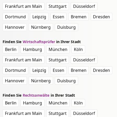
Frankfurt am Main
Stuttgart
Düsseldorf
Dortmund
Leipzig
Essen
Bremen
Dresden
Hannover
Nürnberg
Duisburg
Finden Sie
Wirtschaftsprüfer
in Ihrer Stadt
Berlin
Hamburg
München
Köln
Frankfurt am Main
Stuttgart
Düsseldorf
Dortmund
Leipzig
Essen
Bremen
Dresden
Hannover
Nürnberg
Duisburg
Finden Sie
Rechtsanwälte
in Ihrer Stadt
Berlin
Hamburg
München
Köln
Frankfurt am Main
Stuttgart
Düsseldorf