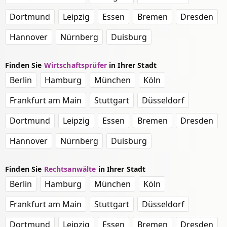
Dortmund
Leipzig
Essen
Bremen
Dresden
Hannover
Nürnberg
Duisburg
Finden Sie
Wirtschaftsprüfer
in Ihrer Stadt
Berlin
Hamburg
München
Köln
Frankfurt am Main
Stuttgart
Düsseldorf
Dortmund
Leipzig
Essen
Bremen
Dresden
Hannover
Nürnberg
Duisburg
Finden Sie
Rechtsanwälte
in Ihrer Stadt
Berlin
Hamburg
München
Köln
Frankfurt am Main
Stuttgart
Düsseldorf
Dortmund
Leipzig
Essen
Bremen
Dresden