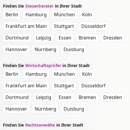
Finden Sie
Steuerberater
in Ihrer Stadt
Berlin
Hamburg
München
Köln
Frankfurt am Main
Stuttgart
Düsseldorf
Dortmund
Leipzig
Essen
Bremen
Dresden
Hannover
Nürnberg
Duisburg
Finden Sie
Wirtschaftsprüfer
in Ihrer Stadt
Berlin
Hamburg
München
Köln
Frankfurt am Main
Stuttgart
Düsseldorf
Dortmund
Leipzig
Essen
Bremen
Dresden
Hannover
Nürnberg
Duisburg
Finden Sie
Rechtsanwälte
in Ihrer Stadt