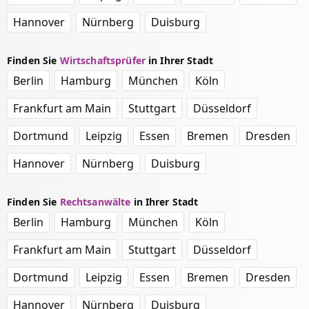
Hannover
Nürnberg
Duisburg
Finden Sie
Wirtschaftsprüfer
in Ihrer Stadt
Berlin
Hamburg
München
Köln
Frankfurt am Main
Stuttgart
Düsseldorf
Dortmund
Leipzig
Essen
Bremen
Dresden
Hannover
Nürnberg
Duisburg
Finden Sie
Rechtsanwälte
in Ihrer Stadt
Berlin
Hamburg
München
Köln
Frankfurt am Main
Stuttgart
Düsseldorf
Dortmund
Leipzig
Essen
Bremen
Dresden
Hannover
Nürnberg
Duisburg