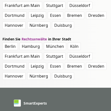
Frankfurt am Main
Stuttgart
Düsseldorf
Dortmund
Leipzig
Essen
Bremen
Dresden
Hannover
Nürnberg
Duisburg
Finden Sie
Rechtsanwälte
in Ihrer Stadt
Berlin
Hamburg
München
Köln
Frankfurt am Main
Stuttgart
Düsseldorf
Dortmund
Leipzig
Essen
Bremen
Dresden
Hannover
Nürnberg
Duisburg
SmartExperts