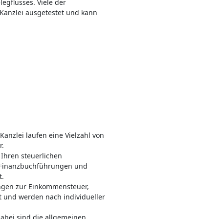
egflusses. Viele der
 Kanzlei ausgetestet und kann
Kanzlei laufen eine Vielzahl von
r.
Ihren steuerlichen
 Finanzbuchführungen und
t.
gen zur Einkommensteuer,
t und werden nach individueller
dabei sind die allgemeinen