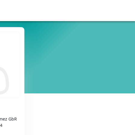
omez GbR
14