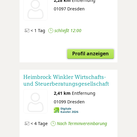
2,28 km
Entfernung
01097 Dresden
< 1 Tag
schließt 12:00
Profil anzeigen
Heimbrock Winkler Wirtschafts-
und Steuerberatungsgesellschaft
mbH
2,41 km
Entfernung
01099 Dresden
< 4 Tage
Nach Terminvereinbarung